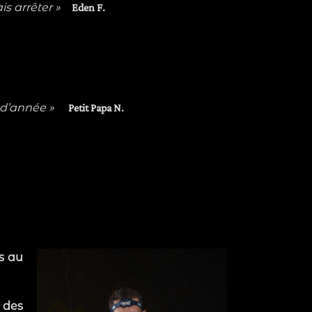
is arrêter »
Eden F.
 d’année »
Petit Papa N.
is au
 des