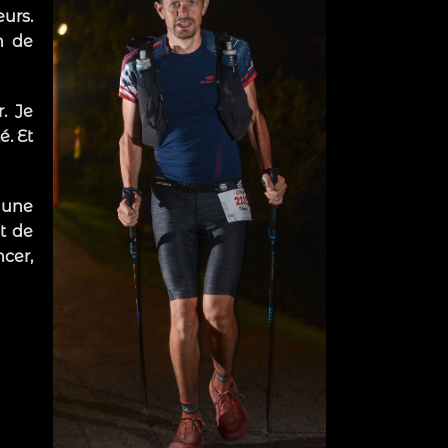
eurs.
n de
r. Je
é. Et
i une
et de
cer,