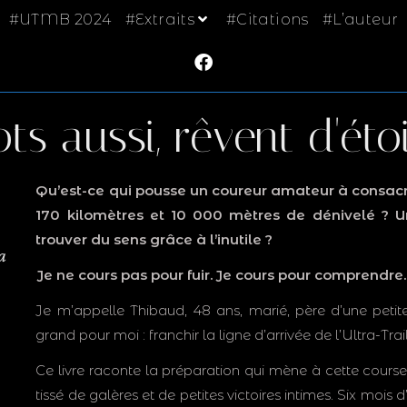
#UTMB 2024
#Extraits
#Citations
#L’auteur
ts aussi, rêvent d'étoi
Qu’est-ce qui pousse un coureur amateur à consacr
170 kilomètres et 10 000 mètres de dénivelé ? Un
trouver du sens grâce à l’inutile ?
a
Je ne cours pas pour fuir. Je cours pour comprendre. 
Je m’appelle Thibaud, 48 ans, marié, père d’une peti
grand pour moi : franchir la ligne d’arrivée de l’Ultra-Tr
Ce livre raconte la préparation qui mène à cette course
tissé de galères et de petites victoires intimes. Six mois d